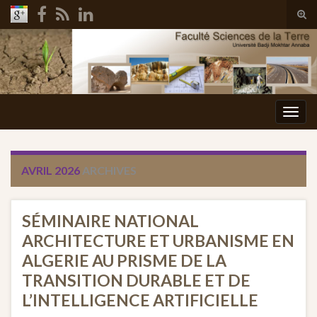
Tog
sear
Search for:
for
Togg
navig
AVRIL 2026
ARCHIVES
SÉMINAIRE NATIONAL
ARCHITECTURE ET URBANISME EN
ALGERIE AU PRISME DE LA
TRANSITION DURABLE ET DE
L’INTELLIGENCE ARTIFICIELLE